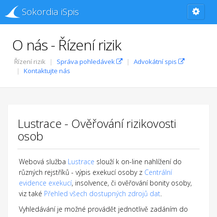
Sokordia iSpis
O nás - Řízení rizik
Řízení rizik
Správa pohledávek
Advokátní spis
Kontaktujte nás
Lustrace - Ověřování rizikovosti
osob
Webová služba
Lustrace
slouží k on-line nahlížení do
různých rejstříků - výpis exekucí osoby z
Centrální
evidence exekucí
, insolvence, či ověřování bonity osoby,
viz také
Přehled všech dostupných zdrojů dat
.
Vyhledávání je možné provádět jednotlivě zadáním do