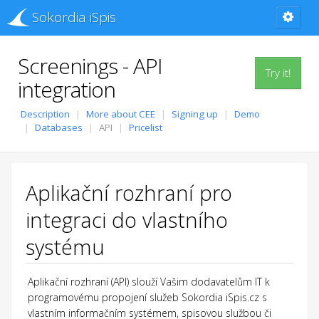
Sokordia iSpis
Screenings - API
Try it!
integration
Description
More about CEE
Signing up
Demo
Databases
API
Pricelist
Aplikační rozhraní pro
integraci do vlastního
systému
Aplikační rozhraní (API) slouží Vašim dodavatelům IT k
programovému propojení služeb Sokordia iSpis.cz s
vlastním informačním systémem, spisovou službou či