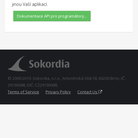
jinou Vaší aplikací.
Dokumentace API pro programátory...
© 2009-2019. Sokordia, s.r.o., Antonínská 564/18, 60200 Brno, IČ:
29190088, DIČ: CZ29190088,
Terms of Service
Privacy Policy
Contact Us