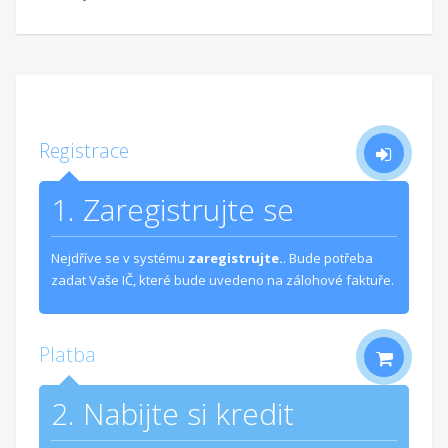
Registrace
1. Zaregistrujte se
Nejdříve se v systému
zaregistrujte.
. Bude potřeba
zadat Vaše IČ, které bude uvedeno na zálohové faktuře.
Platba
2. Nabijte si kredit