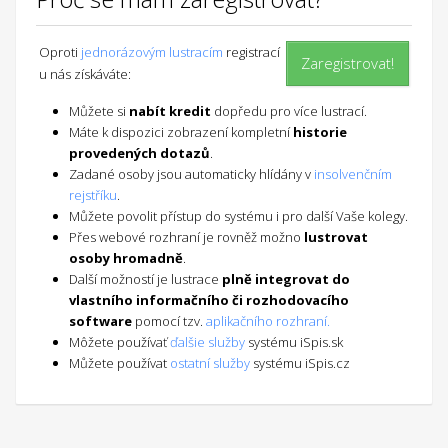
Oproti
jednorázovým lustracím
registrací
Zaregistrovat!
u nás získáváte:
Můžete si
nabít kredit
dopředu pro více lustrací.
Máte k dispozici zobrazení kompletní
historie
provedených dotazů
.
Zadané osoby jsou automaticky hlídány v
insolvenčním
rejstříku
.
Můžete povolit přístup do systému i pro další Vaše kolegy.
Přes webové rozhraní je rovněž možno
lustrovat
osoby hromadně
.
Další možností je lustrace
plně integrovat do
vlastního informačního či rozhodovacího
software
pomocí tzv.
aplikačního rozhraní.
Môžete používať
ďalšie služby
systému iSpis.sk
Můžete používat
ostatní služby
systému iSpis.cz