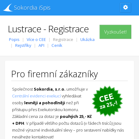
Sokordia iSpis
Lustrace - Registrace
Vyzkoušet!
Popis
Více o CEE
Registrace
Ukázka
Rejstříky
API
Ceník
Pro firemní zákazníky
Společnost
Sokordia, s.r.o.
umožňuje v
Centrální evidenci exekucí
vyhledávat
osoby
levněji a pohodlněji
než při
přístupu přes Exekutorskou komoru.
Základní cena za dotaz je
pouhých 25,- Kč
+ DPH
. V případě většího počtu dotazů (v řádech tisíců) jsou
možné výrazné individuální slevy – pro sestavení nabídky nás
neváhejte kontaktovat!