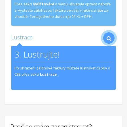
Přes sekci
Vyúčtování
v menu uživatele vpravo nahoře
si vystavte zálohovou fakturu ve výši, v jaké uznáte za
vhodné. Cena jednoho dotazu je
25 Kč + DPH
.
Lustrace
3. Lustrujte!
Po uhrazení zálohové faktury můžete lustrovat osoby v
CEE přes sekci
Lustrace
.
Proč se mám zaregistrovat?