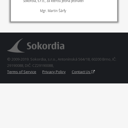
Sokordia, s.r.o., za kterou jedná jednatel
Mgr. Martin Šárfy
© 2009-2019. Sokordia, s.r.o., Antonínská 564/18, 60200 Brno, IČ:
29190088, DIČ: CZ29190088,
Terms of Service
Privacy Policy
Contact Us