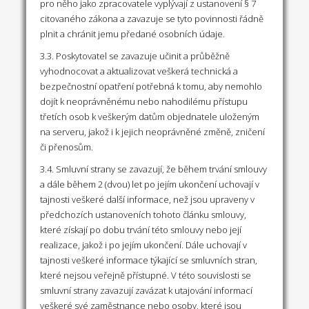
pro něho jako zpracovatele vyplývají z ustanovení § 7
citovaného zákona a zavazuje se tyto povinnosti řádně
plnit a chránit jemu předané osobních údaje.
3.3. Poskytovatel se zavazuje učinit a průběžně
vyhodnocovat a aktualizovat veškerá technická a
bezpečnostní opatření potřebná k tomu, aby nemohlo
dojít k neoprávněnému nebo nahodilému přístupu
třetích osob k veškerým datům objednatele uloženým
na serveru, jakož i k jejich neoprávněné změně, zničení
či přenosům.
3.4. Smluvní strany se zavazují, že během trvání smlouvy
a dále během 2 (dvou) let po jejím ukončení uchovají v
tajnosti veškeré další informace, než jsou upraveny v
předchozích ustanoveních tohoto článku smlouvy,
které získají po dobu trvání této smlouvy nebo její
realizace, jakož i po jejím ukončení. Dále uchovají v
tajnosti veškeré informace týkající se smluvních stran,
které nejsou veřejně přístupné. V této souvislosti se
smluvní strany zavazují zavázat k utajování informací
veškeré své zaměstnance nebo osoby, které jsou