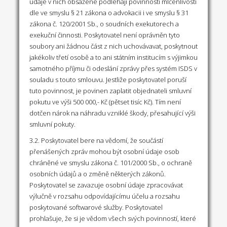
údaje v nich obsažené podléhají povinnosti mlčenlivosti
dle ve smyslu § 21 zákona o advokacii i ve smyslu § 31
zákona č. 120/2001 Sb., o soudních exekutorech a
exekuční činnosti. Poskytovatel není oprávněn tyto
soubory ani žádnou část z nich uchovávavat, poskytnout
jakékoliv třetí osobě a to ani státním institucím s výjimkou
samotného příjmu či odeslání zprávy přes systém ISDS v
souladu s touto smlouvu. Jestliže poskytovatel poruší
tuto povinnost, je povinen zaplatit objednateli smluvní
pokutu ve výši 500 000,- Kč (pětset tisíc Kč). Tím není
dotčen nárok na náhradu vzniklé škody, přesahující výši
smluvní pokuty.
3.2. Poskytovatel bere na vědomí, že součástí
přenášených zpráv mohou být osobní údaje osob
chráněné ve smyslu zákona č. 101/2000 Sb., o ochraně
osobních údajů a o změně některých zákonů.
Poskytovatel se zavazuje osobní údaje zpracovávat
výlučně v rozsahu odpovídajícímu účelu a rozsahu
poskytované softwarové služby. Poskytovatel
prohlašuje, že si je vědom všech svých povinností, které