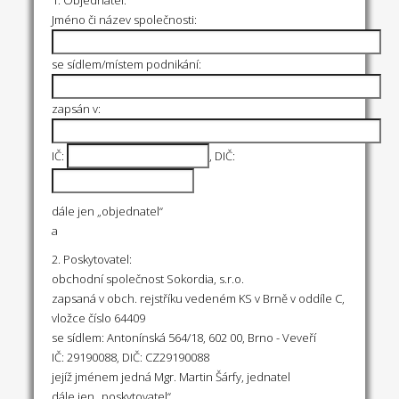
1. Objednatel:
Jméno či název společnosti:
se sídlem/místem podnikání:
zapsán v:
IČ:
, DIČ:
dále jen „objednatel“
a
2. Poskytovatel:
obchodní společnost Sokordia, s.r.o.
zapsaná v obch. rejstříku vedeném KS v Brně v oddíle C,
vložce číslo 64409
se sídlem: Antonínská 564/18, 602 00, Brno - Veveří
IČ: 29190088, DIČ: CZ29190088
jejíž jménem jedná Mgr. Martin Šárfy, jednatel
dále jen „poskytovatel“