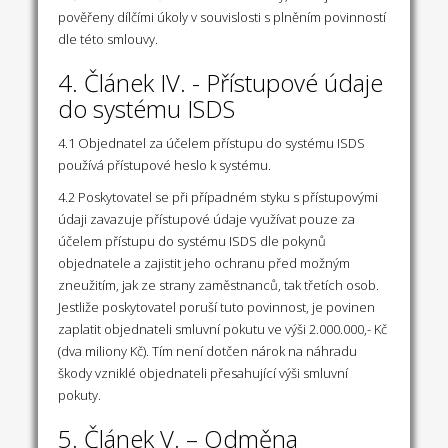
pověřeny dílčími úkoly v souvislosti s plněním povinností
dle této smlouvy.
4. Článek IV. - Přístupové údaje
do systému ISDS
4.1 Objednatel za účelem přístupu do systému ISDS
používá přístupové heslo k systému.
4.2 Poskytovatel se při případném styku s přístupovými
údaji zavazuje přístupové údaje využívat pouze za
účelem přístupu do systému ISDS dle pokynů
objednatele a zajistit jeho ochranu před možným
zneužitím, jak ze strany zaměstnanců, tak třetích osob.
Jestliže poskytovatel poruší tuto povinnost, je povinen
zaplatit objednateli smluvní pokutu ve výši 2.000.000,- Kč
(dva miliony Kč). Tím není dotčen nárok na náhradu
škody vzniklé objednateli přesahující výši smluvní
pokuty.
5. Článek V. – Odměna