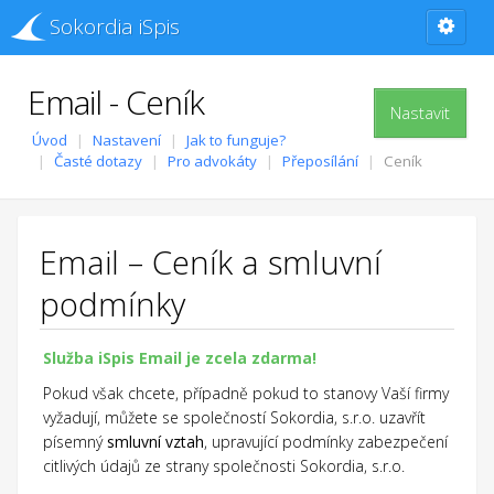
Sokordia iSpis
Email - Ceník
Nastavit
Úvod
Nastavení
Jak to funguje?
Časté dotazy
Pro advokáty
Přeposílání
Ceník
Email – Ceník a smluvní
podmínky
Služba iSpis Email je zcela zdarma!
Pokud však chcete, případně pokud to stanovy Vaší firmy
vyžadují, můžete se společností Sokordia, s.r.o. uzavřít
písemný
smluvní vztah
, upravující podmínky zabezpečení
citlivých údajů ze strany společnosti Sokordia, s.r.o.