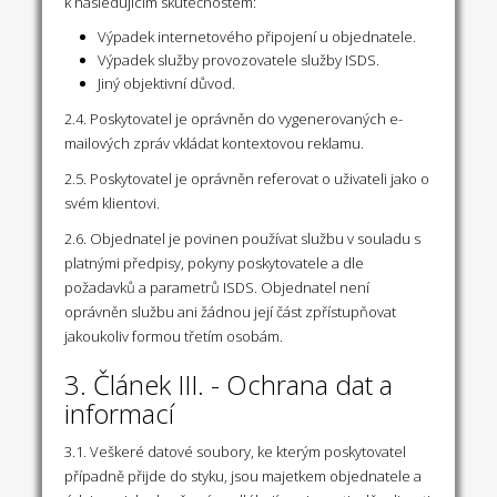
k následujícím skutečnostem:
Výpadek internetového připojení u objednatele.
Výpadek služby provozovatele služby ISDS.
Jiný objektivní důvod.
2.4. Poskytovatel je oprávněn do vygenerovaných e-
mailových zpráv vkládat kontextovou reklamu.
2.5. Poskytovatel je oprávněn referovat o uživateli jako o
svém klientovi.
2.6. Objednatel je povinen používat službu v souladu s
platnými předpisy, pokyny poskytovatele a dle
požadavků a parametrů ISDS. Objednatel není
oprávněn službu ani žádnou její část zpřístupňovat
jakoukoliv formou třetím osobám.
3. Článek III. - Ochrana dat a
informací
3.1. Veškeré datové soubory, ke kterým poskytovatel
případně přijde do styku, jsou majetkem objednatele a