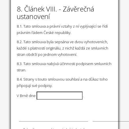
8. Článek VIII. - Závěrečná
ustanovení
8.1. Tato smlouva a právní vztahy z ní vyplývající se řídí
právním řádem České republiky.
8.2. Tato smlouva byla sepsána ve dvou vyhotoveních,
každé s platností originálu, z nichž každá ze smluvních
stran obdrží po jednom vyhotovení.
8.3. Tato smlouva nabývá účinnosti podpisem smluvních
stran.
8.4. Strany s touto smlouvou souhlasí a na důkaz toho
připojují své podpisy.
V Brně dne
.
________________________________________________
_________________________