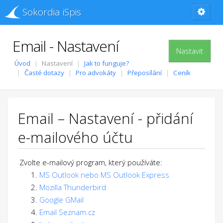
Sokordia iSpis
Email - Nastavení
Nastavit
Úvod
Nastavení
Jak to funguje?
Časté dotazy
Pro advokáty
Přeposílání
Ceník
Email – Nastavení - přidání
e-mailového účtu
Zvolte e-mailový program, který používáte:
MS Outlook nebo MS Outlook Express
Mozilla Thunderbird
Google GMail
Email Seznam.cz