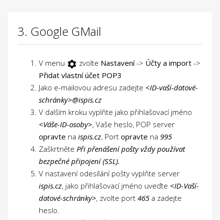
3. Google GMail
V menu
zvolte
Nastavení
->
Účty a import
->
Přidat vlastní účet POP3
Jako e-mailovou adresu zadejte
<ID-vaší-datové-
schránky>@ispis.cz
V dalším kroku vyplňte jako přihlašovací jméno
<Váše-ID-osoby>
, Vaše heslo, POP server
opravte
na
ispis.cz
, Port
opravte
na
995
Zaškrtněte
Při přenášení pošty vždy používat
bezpečné připojení (SSL).
V nastavení odesílání pošty vyplňte server
ispis.cz
, jako přihlašovací jméno uveďte
<ID-Vaší-
datové-schránky>
, zvolte port
465
a zadejte
heslo.