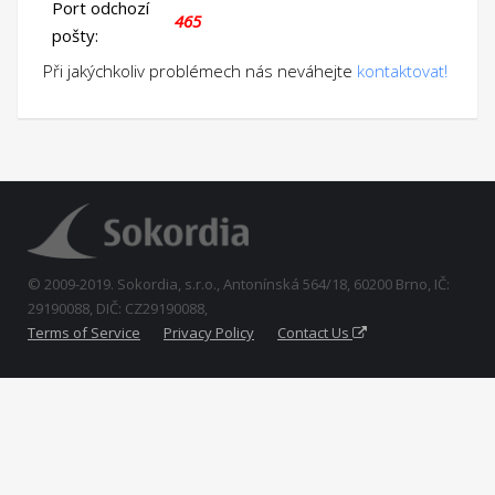
Port odchozí
465
pošty:
Při jakýchkoliv problémech nás neváhejte
kontaktovat!
© 2009-2019. Sokordia, s.r.o., Antonínská 564/18, 60200 Brno, IČ:
29190088, DIČ: CZ29190088,
Terms of Service
Privacy Policy
Contact Us