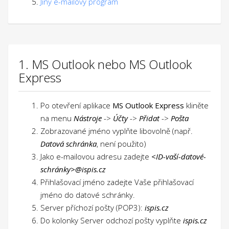
Jiný e-mailový program
1. MS Outlook nebo MS Outlook
Express
Po otevření aplikace
MS Outlook Express
kliněte
na menu
Nástroje
->
Účty
->
Přidat
->
Pošta
Zobrazované jméno vyplňte libovolně (např.
Datová schránka
, není použito)
Jako e-mailovou adresu zadejte
<ID-vaší-datové-
schránky>@ispis.cz
Přihlašovací jméno zadejte Vaše přihlašovací
jméno do datové schránky.
Server příchozí pošty (POP3):
ispis.cz
Do kolonky Server odchozí pošty vyplňte
ispis.cz