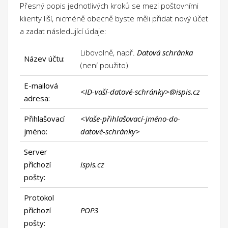
Přesný popis jednotlivých kroků se mezi poštovními
klienty liší, nicméně obecně byste měli přidat nový účet
a zadat následující údaje:
Libovolně, např.
Datová schránka
Název účtu:
(není použito)
E-mailová
<ID-vaší-datové-schránky>@ispis.cz
adresa:
Přihlašovací
<Vaše-přihlašovací-jméno-do-
jméno:
datové-schránky>
Server
příchozí
ispis.cz
pošty:
Protokol
příchozí
POP3
pošty: