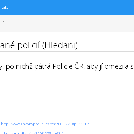
ntakt
í
ané policií (Hledani)
, po nichž pátrá Policie ČR, aby jí omezila
:
http://www.zakonyprolidi.cz/cs/2008-273#p111-1-c
.zakonyprolidi.cz/cs/2008-273#p68-1