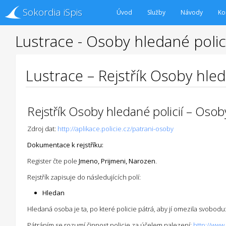
Sokordia iSpis
Úvod
Služby
Návody
Ko
Lustrace - Osoby hledané polici
Lustrace – Rejstřík Osoby hled
Rejstřík Osoby hledané policií – Osoby
Zdroj dat:
http://aplikace.policie.cz/patrani-osoby
Dokumentace k rejstříku:
Register čte pole
Jmeno, Prijmeni, Narozen
.
Rejstřík zapisuje do následujících polí:
Hledan
Hledaná osoba je ta, po které policie pátrá, aby jí omezila svobodu
Pátráním se rozumí činnost policie za účelem nalezení:
http://www