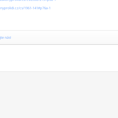
onyprolidi.cz/cs/1961-141#p76a-1
jte nás!