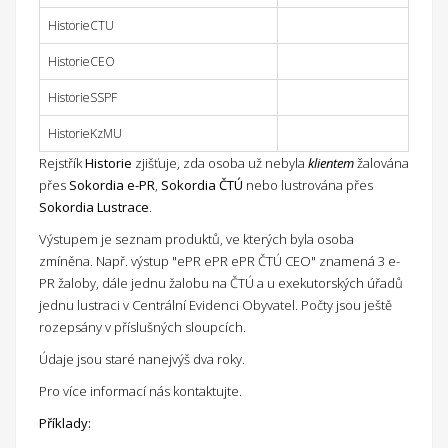
HistorieCTU
HistorieCEO
HistorieSSPF
HistorieKzMU
Rejstřík
Historie
zjišťuje, zda osoba už nebyla
klientem
žalována
přes
Sokordia e-PR
,
Sokordia ČTÚ
nebo lustrována přes
Sokordia Lustrace
.
Výstupem je seznam produktů, ve kterých byla osoba
zmíněna. Např. výstup "ePR ePR ePR ČTÚ CEO" znamená 3 e-
PR žaloby, dále jednu žalobu na ČTÚ a u exekutorských úřadů
jednu lustraci v Centrální Evidenci Obyvatel. Počty jsou ještě
rozepsány v příslušných sloupcích.
Údaje jsou staré nanejvýš dva roky.
Pro více informací nás kontaktujte.
Příklady: