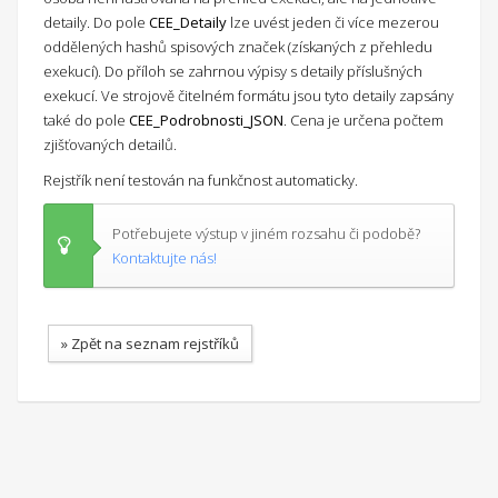
detaily. Do pole
CEE_Detaily
lze uvést jeden či více mezerou
oddělených hashů spisových značek (získaných z přehledu
exekucí). Do příloh se zahrnou výpisy s detaily příslušných
exekucí. Ve strojově čitelném formátu jsou tyto detaily zapsány
také do pole
CEE_Podrobnosti_JSON
. Cena je určena počtem
zjišťovaných detailů.
Rejstřík není testován na funkčnost automaticky.
Potřebujete výstup v jiném rozsahu či podobě?
Kontaktujte nás!
» Zpět na seznam rejstříků