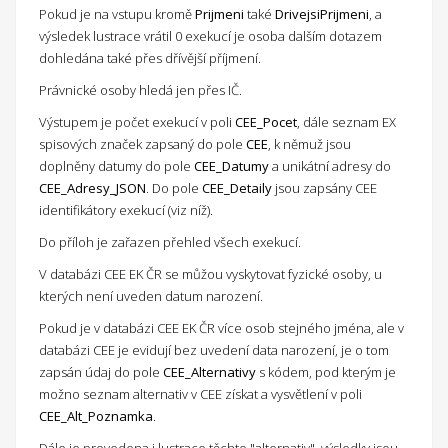
Pokud je na vstupu kromě
Prijmeni
také
DrivejsiPrijmeni
, a
výsledek lustrace vrátil 0 exekucí je osoba dalším dotazem
dohledána také přes dřívější příjmení.
Právnické osoby hledá jen přes IČ.
Výstupem je počet exekucí v poli
CEE_Pocet
, dále seznam EX
spisových značek zapsaný do pole
CEE
, k němuž jsou
doplněny datumy do pole
CEE_Datumy
a unikátní adresy do
CEE_Adresy_JSON
. Do pole
CEE_Detaily
jsou zapsány CEE
identifikátory exekucí (viz níž).
Do příloh je zařazen přehled všech exekucí.
V databázi CEE EK ČR se můžou vyskytovat fyzické osoby, u
kterých není uveden datum narození.
Pokud je v databázi CEE EK ČR více osob stejného jména, ale v
databázi CEE je evidují bez uvedení data narození, je o tom
zapsán údaj do pole
CEE_Alternativy
s kódem, pod kterým je
možno seznam alternativ v CEE získat a vysvětlení v poli
CEE_Alt_Poznamka
.