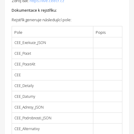
Zdroj dat:
https://live.ceecr.cz
Dokumentace k rejstříku:
Rejstřík generuje následující pole:
Pole
Popis
CEE_Exekuce_JSON
CEE_Pocet
CEE_PocetAlt
CEE
CEE_Detaily
CEE_Datumy
CEE_Adresy_JSON
CEE_Podrobnosti_JSON
CEE_Alternativy