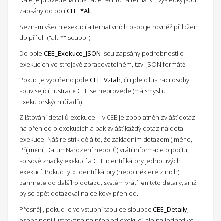
Dále je provedena i lustrace těchto "alternativ", výsledky jsou
zapsány do polí
CEE_*Alt
.
Seznam všech exekucí alternativních osob je rovněž přiložen
do příloh ("alt-*" soubor).
Do pole
CEE_Exekuce_JSON
jsou zapsány podrobnosti o
exekucích ve strojově zpracovatelném, tzv. JSON formátě.
Pokud je vyplňeno pole
CEE_Vztah
, čili jde o lustraci osoby
související, lustrace CEE se neprovede (má smysl u
Exekutorských úřadů).
Zjištování detailů exekuce -- v CEE je zpoplatněn zvlášť dotaz
na přehled o exekucích a pak zvlášť každý dotaz na detail
exekuce. Náš rejstřík dělá to, že základním dotazem (Jméno,
Příjmení, DatumNarození nebo IČ) vrátí informace o počtu,
spisové značky exekucí a CEE identifikátory jednotlivých
exekucí. Pokud tyto identifikátory (nebo některé z nich)
zahrnete do dalšího dotazu, systém vrátí jen tyto detaily, aniž
by se opět dotazoval na celkový přehled.
Přesněji, pokud je ve vstupní tabulce sloupec
CEE_Detaily
,
osoba není lustrována na přehled exekucí, ale na jednotlivé