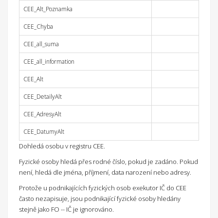
CEE_Alt_Poznamka
CEE_Chyba
CEE_all_suma
CEE_all_information
CEE_Alt
CEE_DetailyAlt
CEE_AdresyAlt
CEE_DatumyAlt
Dohledá osobu v registru CEE.
Fyzické osoby hledá přes rodné číslo, pokud je zadáno. Pokud
není, hledá dle jména, příjmení, data narození nebo adresy.
Protože u podnikajících fyzických osob exekutor IČ do CEE
často nezapisuje, jsou podnikající fyzické osoby hledány
stejně jako FO -- IČ je ignorováno.