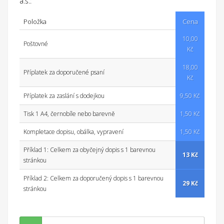
a.s.:
Položka
Cena
10,00
Poštovné
Kč
18,00
Příplatek za doporučené psaní
Kč
Příplatek za zaslání s dodejkou
9,50 Kč
Tisk 1 A4, černobíle nebo barevně
1,50 Kč
Kompletace dopisu, obálka, vypravení
1,50 Kč
Příklad 1: Celkem za obyčejný dopis s 1 barevnou
13 Kč
stránkou
Příklad 2: Celkem za doporučený dopis s 1 barevnou
29 Kč
stránkou